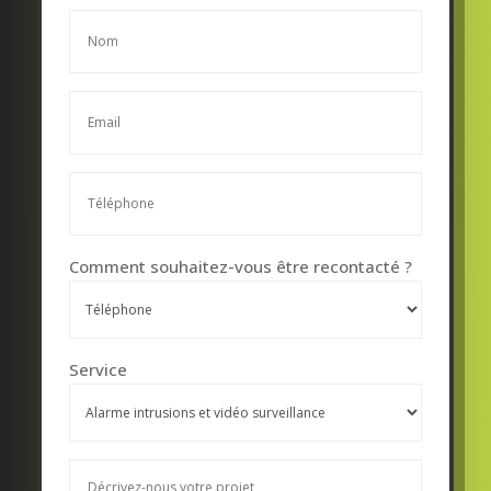
Nom
*
E-
mail
*
Téléphone
*
Sans
Comment souhaitez-vous être recontacté ?
titre
*
Services
Service
*
Message