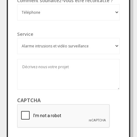
Comment souhaitez-vous être recontacté ?
titre
*
Services
Service
*
Message
*
CAPTCHA